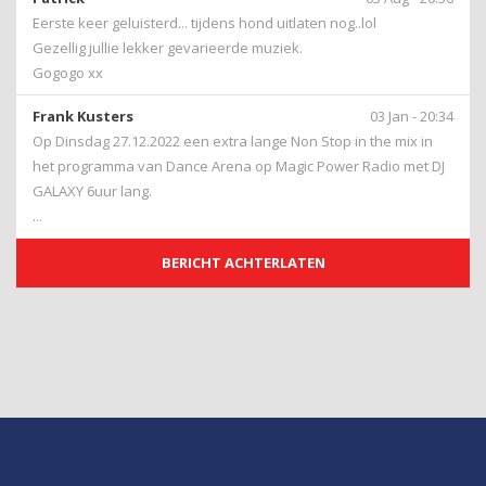
Eerste keer geluisterd... tijdens hond uitlaten nog..lol
Gezellig jullie lekker gevarieerde muziek.
Gogogo xx
Frank Kusters
03 Jan - 20:34
Op Dinsdag 27.12.2022 een extra lange Non Stop in the mix in
het programma van Dance Arena op Magic Power Radio met DJ
GALAXY 6uur lang.
...
BERICHT ACHTERLATEN