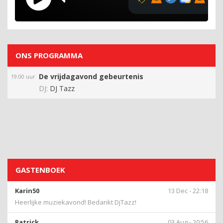
ONS PROGRAMMA
De vrijdagavond gebeurtenis
19:00 uur
DJ:
DJ Tazz
GASTENBOEK
Karin50
13 Dec - 22:18
Heerlijke muziekavond! Bedankt DjTazz!
Patrick
03 Aug - 20:56