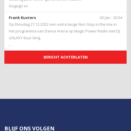
Gogogo xx
Frank Kusters
03 Jan - 20:34
Op Dinsdag 27.12.2022 een extra lange Non Stop in the mix in
het programma van Dance Arena op Magic Power Radio met DJ
GALAXY 6uur lang.
...
BERICHT ACHTERLATEN
BLIJF ONS VOLGEN