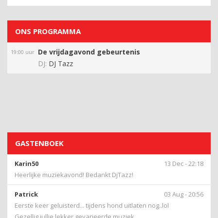
ONS PROGRAMMA
De vrijdagavond gebeurtenis
19:00 uur
DJ:
DJ Tazz
GASTENBOEK
Karin50
13 Dec - 22:18
Heerlijke muziekavond! Bedankt DjTazz!
Patrick
03 Aug - 20:56
Eerste keer geluisterd... tijdens hond uitlaten nog..lol
Gezellig jullie lekker gevarieerde muziek.